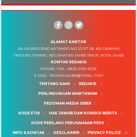
ALAMAT KANTOR
JALAN BRIGJEND KATAMSO NO.23 RT.08, KELURAHAN
TANJUNG PINANG, KECAMATAN JAMBI TIMUR, KOTA JAMBI
KONTAK REDAKSI
PHONE / WA :
0823-2091-6723
E-MAIL :
BICARAJAMBI@GMAIL.COM
TENTANG KAMI
REDAKSI
PERLINDUNGAN WARTAWAN
PEDOMAN MEDIA SIBER
KODE ETIK
HAK JAWAB DAN KOREKSI BERITA
KODE PERILAKU PERUSAHAAN PERS
INFO & KONTAK
DESCLAIMER
PRIVACY POLICE
<