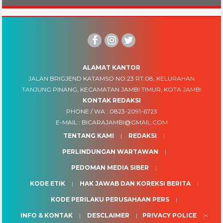
ALAMAT KANTOR
JALAN BRIGJEND KATAMSO NO.23 RT.08, KELURAHAN
TANJUNG PINANG, KECAMATAN JAMBI TIMUR, KOTA JAMBI
KONTAK REDAKSI
PHONE / WA :
0823-2091-6723
E-MAIL :
BICARAJAMBI@GMAIL.COM
TENTANG KAMI
REDAKSI
PERLINDUNGAN WARTAWAN
PEDOMAN MEDIA SIBER
KODE ETIK
HAK JAWAB DAN KOREKSI BERITA
KODE PERILAKU PERUSAHAAN PERS
INFO & KONTAK
DESCLAIMER
PRIVACY POLICE
<