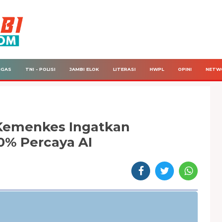
IGAS
TNI - POLISI
JAMBI ELOK
LITERASI
HWPL
OPINI
NETW
 Kemenkes Ingatkan
0% Percaya AI