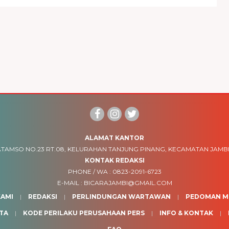
ALAMAT KANTOR
TAMSO NO.23 RT.08, KELURAHAN TANJUNG PINANG, KECAMATAN JAMBI
KONTAK REDAKSI
PHONE / WA :
0823-2091-6723
E-MAIL :
BICARAJAMBI@GMAIL.COM
AMI
REDAKSI
PERLINDUNGAN WARTAWAN
PEDOMAN ME
TA
KODE PERILAKU PERUSAHAAN PERS
INFO & KONTAK