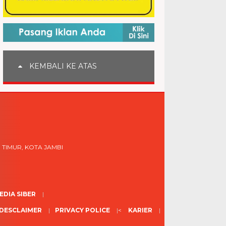
KEMBALI KE ATAS
 TIMUR, KOTA JAMBI
DIA SIBER
DESCLAIMER
PRIVACY POLICE
<
KARIER