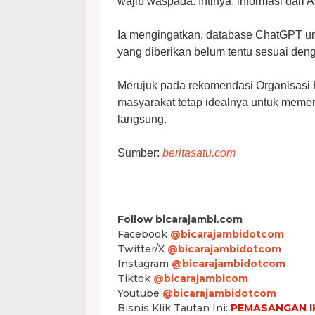
wajib waspada. Intinya, informasi dari A
Ia mengingatkan, database ChatGPT umu
yang diberikan belum tentu sesuai den
Merujuk pada rekomendasi Organisas
masyarakat tetap idealnya untuk memer
langsung.
Sumber:
beritasatu.com
Follow bicarajambi.com
Facebook
@bicarajambidotcom
Twitter/X
@bicarajambidotcom
Instagram
@bicarajambidotcom
Tiktok
@bicarajambicom
Youtube
@bicarajambidotcom
Bisnis Klik Tautan Ini:
PEMASANGAN I