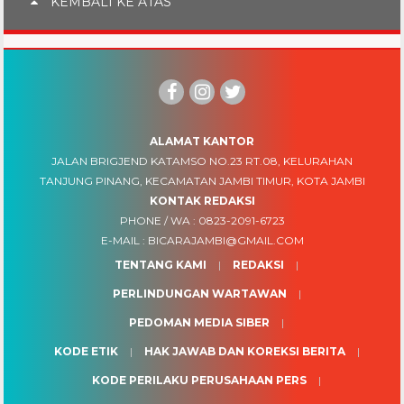
KEMBALI KE ATAS
ALAMAT KANTOR
JALAN BRIGJEND KATAMSO NO.23 RT.08, KELURAHAN
TANJUNG PINANG, KECAMATAN JAMBI TIMUR, KOTA JAMBI
KONTAK REDAKSI
PHONE / WA :
0823-2091-6723
E-MAIL :
BICARAJAMBI@GMAIL.COM
TENTANG KAMI
REDAKSI
PERLINDUNGAN WARTAWAN
PEDOMAN MEDIA SIBER
KODE ETIK
HAK JAWAB DAN KOREKSI BERITA
KODE PERILAKU PERUSAHAAN PERS