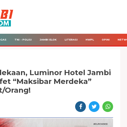
IGAS
TNI - POLISI
JAMBI ELOK
LITERASI
HWPL
OPINI
NETW
ekaan, Luminor Hotel Jambi
fet “Maksibar Merdeka”
t/Orang!