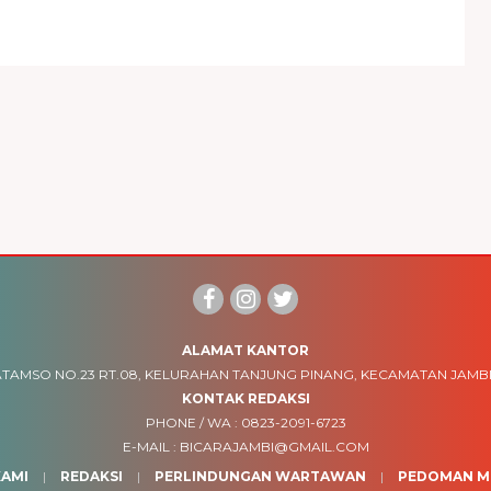
ALAMAT KANTOR
TAMSO NO.23 RT.08, KELURAHAN TANJUNG PINANG, KECAMATAN JAMBI
KONTAK REDAKSI
PHONE / WA :
0823-2091-6723
E-MAIL :
BICARAJAMBI@GMAIL.COM
AMI
REDAKSI
PERLINDUNGAN WARTAWAN
PEDOMAN ME