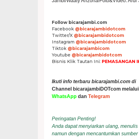
Jambi/Waaly Arizona/Foto&Video: Ardi 
Follow bicarajambi.com
Facebook
@bicarajambidotcom
Twitter/X
@bicarajambidotcom
Instagram
@bicarajambidotcom
Tiktok
@bicarajambicom
Youtube
@bicarajambidotcom
Bisnis Klik Tautan Ini:
PEMASANGAN I
Ikuti info terbaru bicarajambi.com di
Channel bicarajambiDOTcom melalui
WhatsApp
dan
Telegram
Peringatan Penting!
Anda dapat menyiarkan ulang, menulis ul
namun dengan mencantumkan sumber