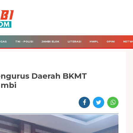
IGAS
TNI - POLISI
JAMBI ELOK
LITERASI
HWPL
OPINI
NETW
Pengurus Daerah BKMT
ambi