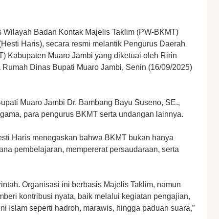
s Wilayah Badan Kontak Majelis Taklim (PW-BKMT)
 (Hesti Haris), secara resmi melantik Pengurus Daerah
) Kabupaten Muaro Jambi yang diketuai oleh Ririn
a Rumah Dinas Bupati Muaro Jambi, Senin (16/09/2025)
eh Bupati Muaro Jambi Dr. Bambang Bayu Suseno, SE.,
 agama, para pengurus BKMT serta undangan lainnya.
Hesti Haris menegaskan bahwa BKMT bukan hanya
na pembelajaran, mempererat persaudaraan, serta
ntah. Organisasi ini berbasis Majelis Taklim, namun
beri kontribusi nyata, baik melalui kegiatan pengajian,
 Islam seperti hadroh, marawis, hingga paduan suara,”