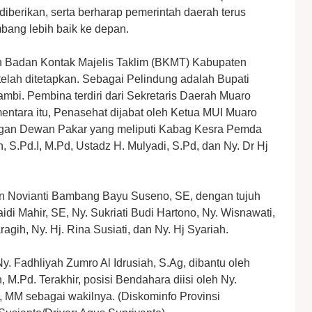
iberikan, serta berharap pemerintah daerah terus
ang lebih baik ke depan.
ah Badan Kontak Majelis Taklim (BKMT) Kabupaten
elah ditetapkan. Sebagai Pelindung adalah Bupati
mbi. Pembina terdiri dari Sekretaris Daerah Muaro
tara itu, Penasehat dijabat oleh Ketua MUI Muaro
engan Dewan Pakar yang meliputi Kabag Kesra Pemda
, S.Pd.I, M.Pd, Ustadz H. Mulyadi, S.Pd, dan Ny. Dr Hj
rin Novianti Bambang Bayu Suseno, SE, dengan tujuh
naidi Mahir, SE, Ny. Sukriati Budi Hartono, Ny. Wisnawati,
gih, Ny. Hj. Rina Susiati, dan Ny. Hj Syariah.
y. Fadhliyah Zumro Al Idrusiah, S.Ag, dibantu oleh
h, M.Pd. Terakhir, posisi Bendahara diisi oleh Ny.
, MM sebagai wakilnya. (Diskominfo Provinsi