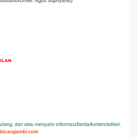
Susianto/Driver: Agus Supriyanto)
KLAN
ang, dan atau menyalin informasi/berita/konten/artikel,
bicarajambi.com