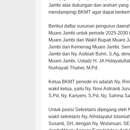
Jambi atas dukungan dan arahan yang d
mendampingi BKMT agar dapat berkemb
Berikut daftar susunan pengurus daer
Muaro Jambi untuk periode 2025-2030 t
Muaro Jambi dan Wakil Bupati Muaro Ja
Jambi dan Kemenag Muaro Jambi. Semen
Jambi dan Ny. Asibiah Buhri, S.Ag, d
Muaro Jambi, Ustadz H. JA Hidayatullah
Nurhayati Thaher, M.Pd.
Ketua BKMT periode ini adalah Ny. Ri
wakil ketua, yaitu Ny. Novi Astrianti Ju
S.Pd, Ny. Kariyem, S.Pd, Ny. Sahma Sara
Untuk posisi Sekretaris dipegang oleh N
wakil sekretaris Ny. Alhidayatul Islamia
Susanti, SH, dengan Ny. Wulansari, SE