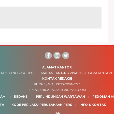
ALAMAT KANTOR
TAMSO NO.23 RT.08, KELURAHAN TANJUNG PINANG, KECAMATAN JAMBI
KONTAK REDAKSI
PHONE / WA :
0823-2091-6723
E-MAIL :
BICARAJAMBI@GMAIL.COM
AMI
REDAKSI
PERLINDUNGAN WARTAWAN
PEDOMAN ME
TA
KODE PERILAKU PERUSAHAAN PERS
INFO & KONTAK
FAQ