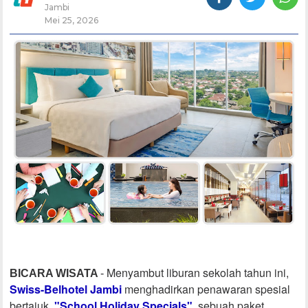
Jambi
Mei 25, 2026
Menyambut liburan sekolah tahun ini,
BICARA WISATA
-
Swiss-Belhotel Jambi
menghadirkan penawaran spesial
bertajuk
"School Holiday Specials"
, sebuah paket