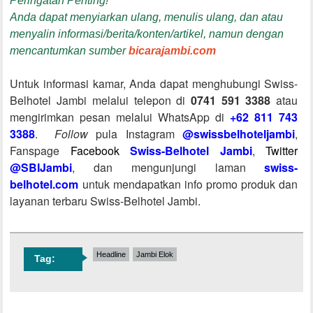
Peringatan Penting!
Anda dapat menyiarkan ulang, menulis ulang, dan atau
menyalin informasi/berita/konten/artikel, namun dengan
mencantumkan sumber
bicarajambi.com
Untuk informasi kamar, Anda dapat menghubungi Swiss-
Belhotel Jambi melalui telepon di
0741 591 3388
atau
mengirimkan pesan melalui WhatsApp di
+62 811 743
3388
.
Follow
pula Instagram
@swissbelhoteljambi
,
Fanspage
Facebook
Swiss-Belhotel Jambi
,
Twitter
@SBIJambi
, dan mengunjungi laman
swiss-
belhotel.com
untuk mendapatkan info promo produk dan
layanan terbaru Swiss-Belhotel Jambi.
Headline
Jambi Elok
Tag: