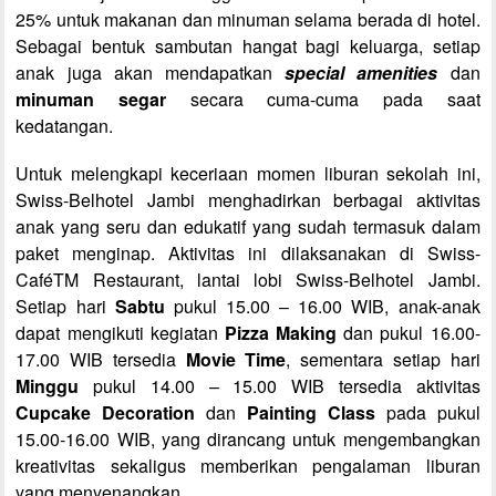
25% untuk makanan dan minuman selama berada di hotel.
Sebagai bentuk sambutan hangat bagi keluarga, setiap
anak juga akan mendapatkan
special amenities
dan
minuman segar
secara cuma-cuma pada saat
kedatangan.
Untuk melengkapi keceriaan momen liburan sekolah ini,
Swiss-Belhotel Jambi menghadirkan berbagai aktivitas
anak yang seru dan edukatif yang sudah termasuk dalam
paket menginap. Aktivitas ini dilaksanakan di Swiss-
Café
TM
Restaurant, lantai lobi Swiss-Belhotel Jambi.
Setiap hari
Sabtu
pukul 15.00 – 16.00 WIB, anak-anak
dapat mengikuti kegiatan
Pizza Making
dan pukul 16.00-
17.00 WIB tersedia
Movie Time
, sementara setiap hari
Minggu
pukul 14.00 – 15.00 WIB tersedia aktivitas
Cupcake Decoration
dan
Painting Class
pada pukul
15.00-16.00 WIB, yang dirancang untuk mengembangkan
kreativitas sekaligus memberikan pengalaman liburan
yang menyenangkan.