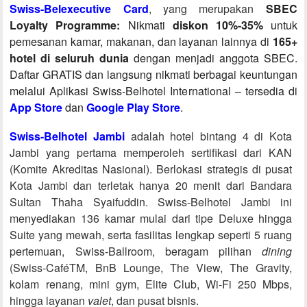
Swiss-Belexecutive Card
, yang merupakan
SBEC
Loyalty Programme:
Nikmati
diskon 10%-35%
untuk
pemesanan kamar, makanan, dan layanan lainnya di
165+
hotel
di seluruh dunia
dengan menjadi anggota SBEC.
Daftar GRATIS dan langsung nikmati berbagai keuntungan
melalui Aplikasi Swiss-Belhotel International – tersedia di
App Store
dan
Google Play Store
.
Swiss-Belhotel Jambi
adalah hotel bintang 4 di Kota
Jambi yang pertama memperoleh sertifikasi dari KAN
(Komite Akreditas Nasional). Berlokasi strategis di pusat
Kota Jambi dan terletak hanya 20 menit dari Bandara
Sultan Thaha Syaifuddin. Swiss-Belhotel Jambi ini
menyediakan 136 kamar mulai dari tipe Deluxe hingga
Suite yang mewah, serta fasilitas lengkap seperti 5 ruang
pertemuan, Swiss-Ballroom, beragam pilihan
dining
(Swiss-Café
TM
, BnB Lounge, The View, The Gravity,
kolam renang, mini gym, Elite Club, Wi-Fi
250 Mbps,
hingga layanan
valet
, dan pusat bisnis.