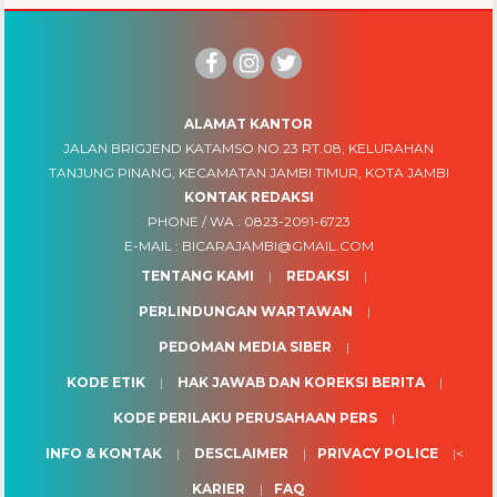
ALAMAT KANTOR
JALAN BRIGJEND KATAMSO NO.23 RT.08, KELURAHAN
TANJUNG PINANG, KECAMATAN JAMBI TIMUR, KOTA JAMBI
KONTAK REDAKSI
PHONE / WA :
0823-2091-6723
E-MAIL :
BICARAJAMBI@GMAIL.COM
TENTANG KAMI
REDAKSI
PERLINDUNGAN WARTAWAN
PEDOMAN MEDIA SIBER
KODE ETIK
HAK JAWAB DAN KOREKSI BERITA
KODE PERILAKU PERUSAHAAN PERS
INFO & KONTAK
DESCLAIMER
PRIVACY POLICE
<
KARIER
FAQ