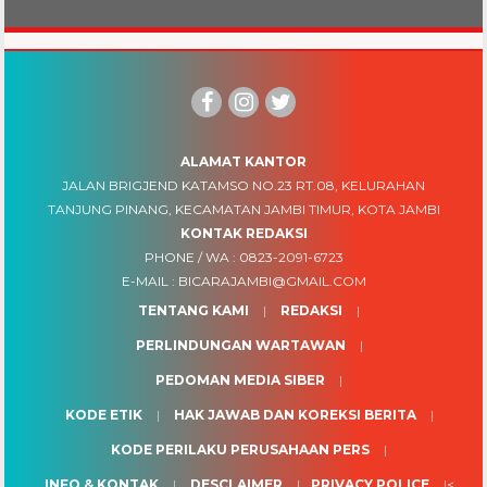
ALAMAT KANTOR
JALAN BRIGJEND KATAMSO NO.23 RT.08, KELURAHAN
TANJUNG PINANG, KECAMATAN JAMBI TIMUR, KOTA JAMBI
KONTAK REDAKSI
PHONE / WA :
0823-2091-6723
E-MAIL :
BICARAJAMBI@GMAIL.COM
TENTANG KAMI
REDAKSI
PERLINDUNGAN WARTAWAN
PEDOMAN MEDIA SIBER
KODE ETIK
HAK JAWAB DAN KOREKSI BERITA
KODE PERILAKU PERUSAHAAN PERS
INFO & KONTAK
DESCLAIMER
PRIVACY POLICE
<