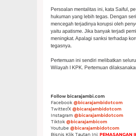
Persoalan mentalitas ini, kata Saiful, 
hukuman yang lebih tegas. Dengan se
mencegah terjadinya korupsi oleh peny
yaitu apatisme. Jika banyak terjadi pe
meningkat. Apalagi sanksi terhadap kor
tegasnya.
Pertemuan ini sendiri melibatkan selu
Wilayah I KPK. Pertemuan dilaksanaka
Follow bicarajambi.com
Facebook
@bicarajambidotcom
Twitter/X
@bicarajambidotcom
Instagram
@bicarajambidotcom
Tiktok
@bicarajambicom
Youtube
@bicarajambidotcom
Bisnis Klik Tautan Ini:
PEMASANGAN I