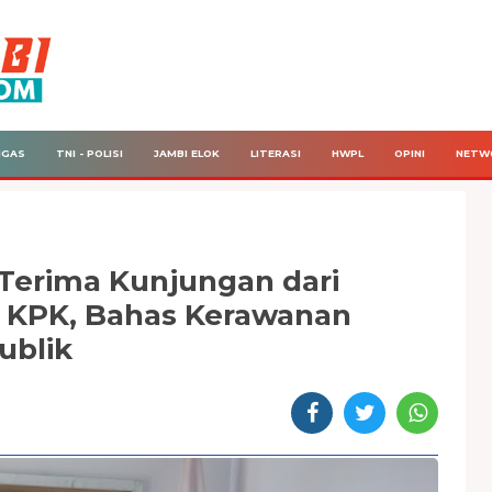
IGAS
TNI - POLISI
JAMBI ELOK
LITERASI
HWPL
OPINI
NETW
erima Kunjungan dari
I KPK, Bahas Kerawanan
ublik