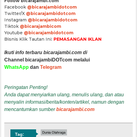
Follow bicarajambi.com
Facebook
@bicarajambidotcom
Twitter/X
@bicarajambidotcom
Instagram
@bicarajambidotcom
Tiktok
@bicarajambicom
Youtube
@bicarajambidotcom
Bisnis Klik Tautan Ini:
PEMASANGAN IKLAN
Ikuti info terbaru bicarajambi.com di
Channel bicarajambiDOTcom melalui
WhatsApp
dan
Telegram
Peringatan Penting!
Anda dapat menyiarkan ulang, menulis ulang, dan atau
menyalin informasi/berita/konten/artikel, namun dengan
mencantumkan sumber
bicarajambi.com
Dunia Olahraga
Tag: