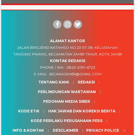
ALAMAT KANTOR
JALAN BRIGJEND KATAMSO NO.23 RT.08, KELURAHAN
TANJUNG PINANG, KECAMATAN JAMBI TIMUR, KOTA JAMBI
KONTAK REDAKSI
PHONE / WA :
0823-2091-6723
E-MAIL :
BICARAJAMBI@GMAIL.COM
TENTANG KAMI
REDAKSI
PERLINDUNGAN WARTAWAN
PEDOMAN MEDIA SIBER
KODE ETIK
HAK JAWAB DAN KOREKSI BERITA
KODE PERILAKU PERUSAHAAN PERS
INFO & KONTAK
DESCLAIMER
PRIVACY POLICE
<