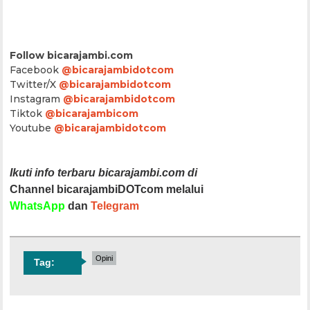
Follow bicarajambi.com
Facebook
@bicarajambidotcom
Twitter/X
@bicarajambidotcom
Instagram
@bicarajambidotcom
Tiktok
@bicarajambicom
Youtube
@bicarajambidotcom
Ikuti info terbaru bicarajambi.com di
Channel bicarajambiDOTcom melalui
WhatsApp
dan
Telegram
Opini
Tag: