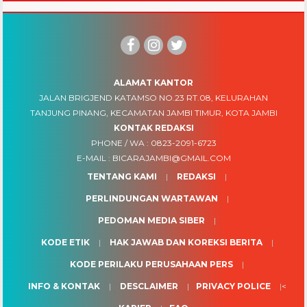
ALAMAT KANTOR
JALAN BRIGJEND KATAMSO NO.23 RT.08, KELURAHAN
TANJUNG PINANG, KECAMATAN JAMBI TIMUR, KOTA JAMBI
KONTAK REDAKSI
PHONE / WA :
0823-2091-6723
E-MAIL :
BICARAJAMBI@GMAIL.COM
TENTANG KAMI
REDAKSI
PERLINDUNGAN WARTAWAN
PEDOMAN MEDIA SIBER
KODE ETIK
HAK JAWAB DAN KOREKSI BERITA
KODE PERILAKU PERUSAHAAN PERS
INFO & KONTAK
DESCLAIMER
PRIVACY POLICE
<