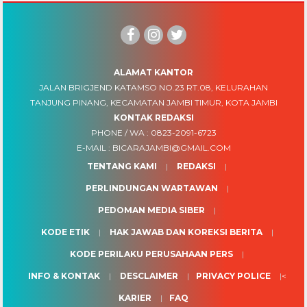
ALAMAT KANTOR
JALAN BRIGJEND KATAMSO NO.23 RT.08, KELURAHAN
TANJUNG PINANG, KECAMATAN JAMBI TIMUR, KOTA JAMBI
KONTAK REDAKSI
PHONE / WA :
0823-2091-6723
E-MAIL :
BICARAJAMBI@GMAIL.COM
TENTANG KAMI
REDAKSI
PERLINDUNGAN WARTAWAN
PEDOMAN MEDIA SIBER
KODE ETIK
HAK JAWAB DAN KOREKSI BERITA
KODE PERILAKU PERUSAHAAN PERS
INFO & KONTAK
DESCLAIMER
PRIVACY POLICE
<
KARIER
FAQ