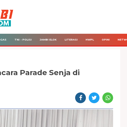
IGAS
TNI - POLISI
JAMBI ELOK
LITERASI
HWPL
OPINI
NETW
ara Parade Senja di