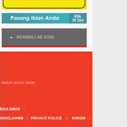
KEMBALI KE ATAS
 TIMUR, KOTA JAMBI
DIA SIBER
DESCLAIMER
PRIVACY POLICE
<
KARIER