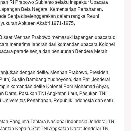
anan RI Prabowo Subianto selaku Inspektur Upacara
i Lapangan Bela Negara, Kementerian Pertahanan,
rade Senja diselenggarakan dalam rangka Reuni
 Syukuran Abituren Akabri 1971-1975.
WIB saat Menhan Prabowo memasuki lapangan upacara di
acara menerima laporan dari komandan upacara Kolonel
acara parade senja dan penurunan Bendera Merah
ilanjutkan dengan defile. Menhan Prabowo, Presiden
(Purn) Susilo Bambang Yudhoyono, dan Pati Jenderal
pimpin komandan defile Kolonel Pom Mohamad Ahyar,
tan Darat, Pasukan TNI Angkatan Laut, Pasukan TNI
i Universitas Pertahanan, Republik Indonesia dan satu
ntan Panglima Tentara Nasional Indonesia Jenderal TNI
antan Kepala Staf TNI Angkatan Darat Jenderal TNI