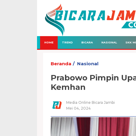
HOME
TREND
BICARA
NASIONAL
SKK M
Beranda
Nasional
Prabowo Pimpin Upac
Kemhan
Media Online Bicara Jambi
Mei 04, 2024