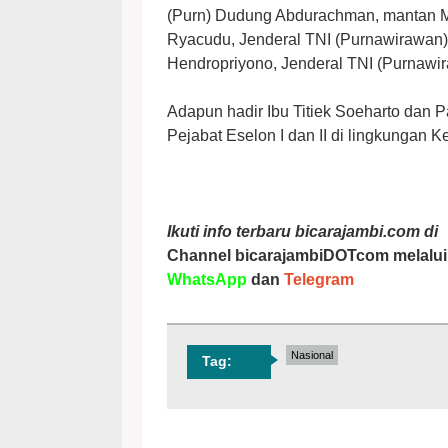
(Purn) Dudung Abdurachman, mantan Me
Ryacudu, Jenderal TNI (Purnawirawan)
Hendropriyono, Jenderal TNI (Purnawi
Adapun hadir Ibu Titiek Soeharto dan
Pejabat Eselon I dan II di lingkungan
Ikuti info terbaru bicarajambi.com di
Channel bicarajambiDOTcom melalui
WhatsApp
dan
Telegram
Nasional
Tag: