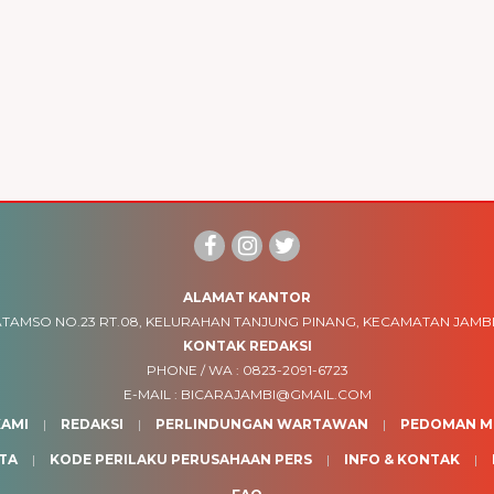
ALAMAT KANTOR
TAMSO NO.23 RT.08, KELURAHAN TANJUNG PINANG, KECAMATAN JAMBI
KONTAK REDAKSI
PHONE / WA :
0823-2091-6723
E-MAIL :
BICARAJAMBI@GMAIL.COM
AMI
REDAKSI
PERLINDUNGAN WARTAWAN
PEDOMAN ME
TA
KODE PERILAKU PERUSAHAAN PERS
INFO & KONTAK