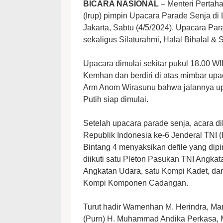
BICARA NASIONAL
– Menteri Pertah
(Irup) pimpin Upacara Parade Senja d
Jakarta, Sabtu (4/5/2024). Upacara Pa
sekaligus Silaturahmi, Halal Bihalal &
Upacara dimulai sekitar pukul 18.00 
Kemhan dan berdiri di atas mimbar up
Arm Anom Wirasunu bahwa jalannya up
Putih siap dimulai.
Setelah upacara parade senja, acara d
Republik Indonesia ke-6 Jenderal TNI 
Bintang 4 menyaksikan defile yang di
diikuti satu Pleton Pasukan TNI Angka
Angkatan Udara, satu Kompi Kadet, dar
Kompi Komponen Cadangan.
Turut hadir Wamenhan M. Herindra, Ma
(Purn) H. Muhammad Andika Perkasa, M