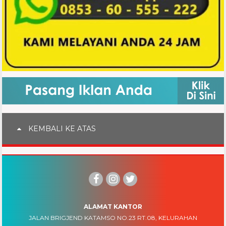
KEMBALI KE ATAS
ALAMAT KANTOR
JALAN BRIGJEND KATAMSO NO.23 RT.08, KELURAHAN