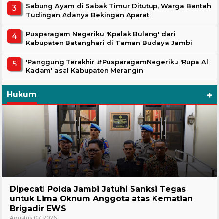
Sabung Ayam di Sabak Timur Ditutup, Warga Bantah
Tudingan Adanya Bekingan Aparat
Pusparagam Negeriku 'Kpalak Bulang' dari
Kabupaten Batanghari di Taman Budaya Jambi
'Panggung Terakhir #PusparagamNegeriku 'Rupa Al
Kadam' asal Kabupaten Merangin
+
Hukum
Headline
Dipecat! Polda Jambi Jatuhi Sanksi Tegas
untuk Lima Oknum Anggota atas Kematian
Brigadir EWS
Agustus 07, 2026