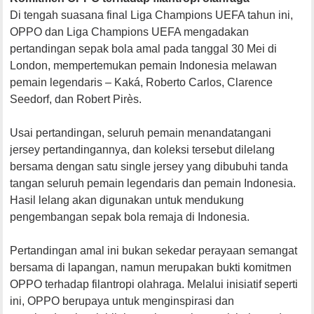
Di tengah suasana final Liga Champions UEFA tahun ini,
OPPO dan Liga Champions UEFA mengadakan
pertandingan sepak bola amal pada tanggal 30 Mei di
London, mempertemukan pemain Indonesia melawan
pemain legendaris – Kaká, Roberto Carlos, Clarence
Seedorf, dan Robert Pirès.
Usai pertandingan, seluruh pemain menandatangani
jersey pertandingannya, dan koleksi tersebut dilelang
bersama dengan satu single jersey yang dibubuhi tanda
tangan seluruh pemain legendaris dan pemain Indonesia.
Hasil lelang akan digunakan untuk mendukung
pengembangan sepak bola remaja di Indonesia.
Pertandingan amal ini bukan sekedar perayaan semangat
bersama di lapangan, namun merupakan bukti komitmen
OPPO terhadap filantropi olahraga. Melalui inisiatif seperti
ini, OPPO berupaya untuk menginspirasi dan