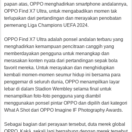
papan atas, OPPO menghadirkan smartphone andalannya,
OPPO Find X7 Ultra, untuk mengabadikan momen tak
terlupakan dari pertandingan dan merayakan penobatan
pemenang Liga Champions UEFA 2024.
OPPO Find X7 Ultra adalah ponsel andalan terbaru yang
menghadirkan kemampuan pencitraan canggih yang
memberdayakan pengguna untuk menangkap dan
merasakan konten nyata dari pertandingan sepak bola
favorit mereka. Untuk merayakan dan menghidupkan
kembali momen-momen seumur hidup ini bersama para
penggemar di seluruh dunia, OPPO menampilkan layar
lebar di dalam Stadion Wembley selama final untuk
menampilkan foto-foto pengguna yang diambil
menggunakan ponsel pintar OPPO dan dipilih dari kategori
What A Shot dari OPPO Imagine IF Photography Awards.
Sebagai bagian dari perayaan tersebut, duta merek global
OPPO, Kaká, sekali lagi bergabung dengan merek tersebut