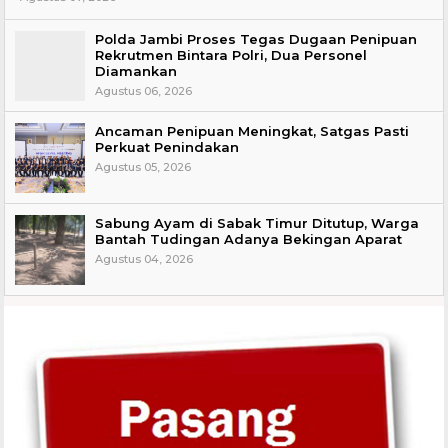
Polda Jambi Proses Tegas Dugaan Penipuan
Rekrutmen Bintara Polri, Dua Personel
Diamankan
Agustus 06, 2026
Ancaman Penipuan Meningkat, Satgas Pasti
Perkuat Penindakan
Agustus 05, 2026
Sabung Ayam di Sabak Timur Ditutup, Warga
Bantah Tudingan Adanya Bekingan Aparat
Agustus 04, 2026