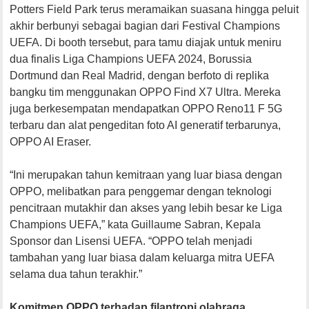
Potters Field Park terus meramaikan suasana hingga peluit
akhir berbunyi sebagai bagian dari Festival Champions
UEFA. Di booth tersebut, para tamu diajak untuk meniru
dua finalis Liga Champions UEFA 2024, Borussia
Dortmund dan Real Madrid, dengan berfoto di replika
bangku tim menggunakan OPPO Find X7 Ultra. Mereka
juga berkesempatan mendapatkan OPPO Reno11 F 5G
terbaru dan alat pengeditan foto AI generatif terbarunya,
OPPO AI Eraser.
“Ini merupakan tahun kemitraan yang luar biasa dengan
OPPO, melibatkan para penggemar dengan teknologi
pencitraan mutakhir dan akses yang lebih besar ke Liga
Champions UEFA,” kata Guillaume Sabran, Kepala
Sponsor dan Lisensi UEFA. “OPPO telah menjadi
tambahan yang luar biasa dalam keluarga mitra UEFA
selama dua tahun terakhir.”
Komitmen OPPO terhadap filantropi olahraga