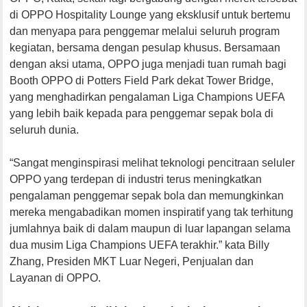
di OPPO Hospitality Lounge yang eksklusif untuk bertemu
dan menyapa para penggemar melalui seluruh program
kegiatan, bersama dengan pesulap khusus. Bersamaan
dengan aksi utama, OPPO juga menjadi tuan rumah bagi
Booth OPPO di Potters Field Park dekat Tower Bridge,
yang menghadirkan pengalaman Liga Champions UEFA
yang lebih baik kepada para penggemar sepak bola di
seluruh dunia.
“Sangat menginspirasi melihat teknologi pencitraan seluler
OPPO yang terdepan di industri terus meningkatkan
pengalaman penggemar sepak bola dan memungkinkan
mereka mengabadikan momen inspiratif yang tak terhitung
jumlahnya baik di dalam maupun di luar lapangan selama
dua musim Liga Champions UEFA terakhir.” kata Billy
Zhang, Presiden MKT Luar Negeri, Penjualan dan
Layanan di OPPO.