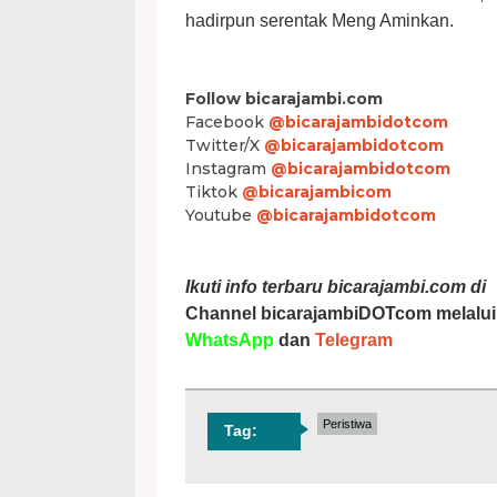
hadirpun serentak Meng Aminkan.
Follow bicarajambi.com
Facebook
@bicarajambidotcom
Twitter/X
@bicarajambidotcom
Instagram
@bicarajambidotcom
Tiktok
@bicarajambicom
Youtube
@bicarajambidotcom
Ikuti info terbaru bicarajambi.com di
Channel bicarajambiDOTcom melalui
WhatsApp
dan
Telegram
Peristiwa
Tag: