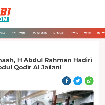
IGAS
TNI - POLISI
JAMBI ELOK
LITERASI
HWPL
OPINI
NETW
aah, H Abdul Rahman Hadiri
ul Qodir Al Jailani