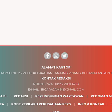
ALAMAT KANTOR
TAMSO NO.23 RT.08, KELURAHAN TANJUNG PINANG, KECAMATAN JAMBI
KONTAK REDAKSI
PHONE / WA :
0823-2091-6723
E-MAIL :
BICARAJAMBI@GMAIL.COM
AMI
REDAKSI
PERLINDUNGAN WARTAWAN
PEDOMAN ME
TA
KODE PERILAKU PERUSAHAAN PERS
INFO & KONTAK