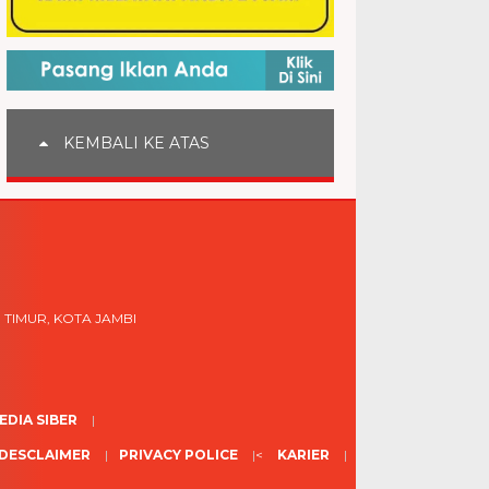
KEMBALI KE ATAS
 TIMUR, KOTA JAMBI
DIA SIBER
DESCLAIMER
PRIVACY POLICE
<
KARIER