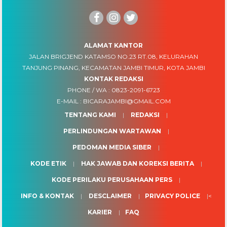
ALAMAT KANTOR
JALAN BRIGJEND KATAMSO NO.23 RT.08, KELURAHAN
TANJUNG PINANG, KECAMATAN JAMBI TIMUR, KOTA JAMBI
KONTAK REDAKSI
PHONE / WA :
0823-2091-6723
E-MAIL :
BICARAJAMBI@GMAIL.COM
TENTANG KAMI
REDAKSI
PERLINDUNGAN WARTAWAN
PEDOMAN MEDIA SIBER
KODE ETIK
HAK JAWAB DAN KOREKSI BERITA
KODE PERILAKU PERUSAHAAN PERS
INFO & KONTAK
DESCLAIMER
PRIVACY POLICE
<
KARIER
FAQ