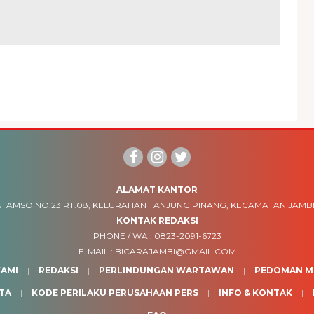
ALAMAT KANTOR
TAMSO NO.23 RT.08, KELURAHAN TANJUNG PINANG, KECAMATAN JAMBI
KONTAK REDAKSI
PHONE / WA :
0823-2091-6723
E-MAIL :
BICARAJAMBI@GMAIL.COM
AMI
REDAKSI
PERLINDUNGAN WARTAWAN
PEDOMAN ME
TA
KODE PERILAKU PERUSAHAAN PERS
INFO & KONTAK