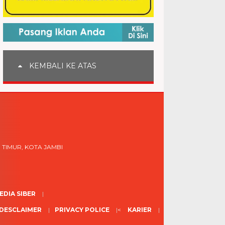
KEMBALI KE ATAS
 TIMUR, KOTA JAMBI
DIA SIBER
DESCLAIMER
PRIVACY POLICE
<
KARIER