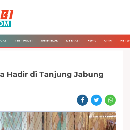
IGAS
TNI - POLISI
JAMBI ELOK
LITERASI
HWPL
OPINI
NETW
ra Hadir di Tanjung Jabung