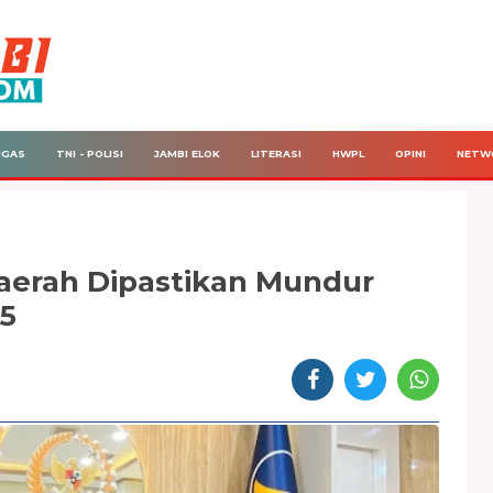
IGAS
TNI - POLISI
JAMBI ELOK
LITERASI
HWPL
OPINI
NETW
aerah Dipastikan Mundur
25