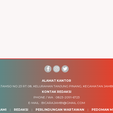
ALAMAT KANTOR
TAMSO NO.23 RT.08, KELURAHAN TANJUNG PINANG, KECAMATAN JAMBI
KONTAK REDAKSI
PHONE / WA :
0823-2091-6723
E-MAIL :
BICARAJAMBI@GMAIL.COM
AMI
REDAKSI
PERLINDUNGAN WARTAWAN
PEDOMAN ME