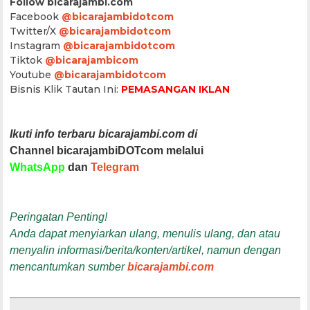
Follow bicarajambi.com
Facebook
@bicarajambidotcom
Twitter/X
@bicarajambidotcom
Instagram
@bicarajambidotcom
Tiktok
@bicarajambicom
Youtube
@bicarajambidotcom
Bisnis Klik Tautan Ini:
PEMASANGAN IKLAN
Ikuti info terbaru bicarajambi.com di
Channel bicarajambiDOTcom melalui
WhatsApp
dan
Telegram
Peringatan Penting!
Anda dapat menyiarkan ulang, menulis ulang, dan atau
menyalin informasi/berita/konten/artikel, namun dengan
mencantumkan sumber
bicarajambi.com