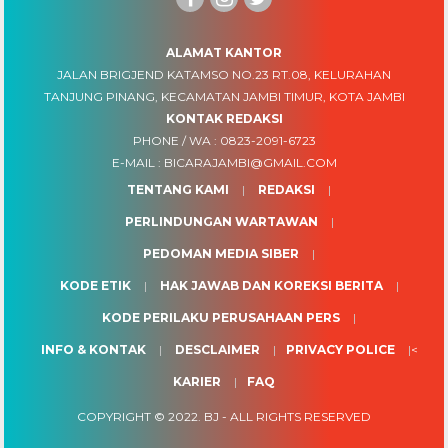
ALAMAT KANTOR
JALAN BRIGJEND KATAMSO NO.23 RT.08, KELURAHAN
TANJUNG PINANG, KECAMATAN JAMBI TIMUR, KOTA JAMBI
KONTAK REDAKSI
PHONE / WA :
0823-2091-6723
E-MAIL :
BICARAJAMBI@GMAIL.COM
TENTANG KAMI
REDAKSI
PERLINDUNGAN WARTAWAN
PEDOMAN MEDIA SIBER
KODE ETIK
HAK JAWAB DAN KOREKSI BERITA
KODE PERILAKU PERUSAHAAN PERS
INFO & KONTAK
DESCLAIMER
PRIVACY POLICE
<
KARIER
FAQ
COPYRIGHT © 2022.
BJ
- ALL RIGHTS RESERVED