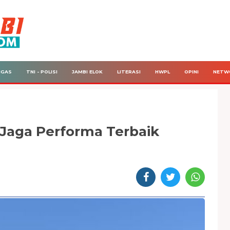
IGAS
TNI - POLISI
JAMBI ELOK
LITERASI
HWPL
OPINI
NETW
 Jaga Performa Terbaik