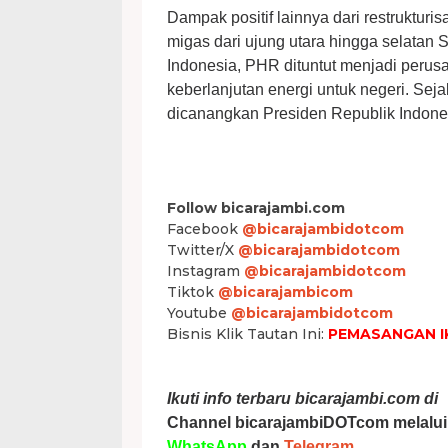
Dampak positif lainnya dari restrukturis
migas dari ujung utara hingga selatan S
Indonesia, PHR dituntut menjadi per
keberlanjutan energi untuk negeri. S
dicanangkan Presiden Republik Indonesi
Follow bicarajambi.com
Facebook
@bicarajambidotcom
Twitter/X
@bicarajambidotcom
Instagram
@bicarajambidotcom
Tiktok
@bicarajambicom
Youtube
@bicarajambidotcom
Bisnis Klik Tautan Ini:
PEMASANGAN I
Ikuti info terbaru bicarajambi.com di
Channel bicarajambiDOTcom melalui
WhatsApp
dan
Telegram