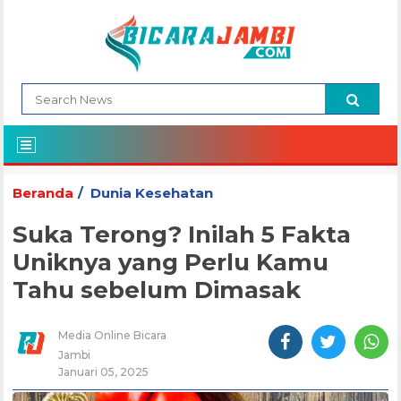
Beranda
Dunia Kesehatan
Suka Terong? Inilah 5 Fakta
Uniknya yang Perlu Kamu
Tahu sebelum Dimasak
Media Online Bicara
Jambi
Januari 05, 2025