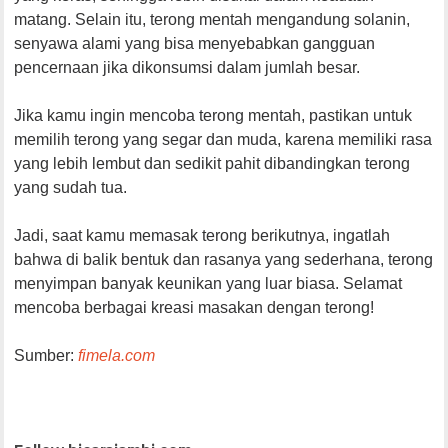
matang. Selain itu, terong mentah mengandung solanin,
senyawa alami yang bisa menyebabkan gangguan
pencernaan jika dikonsumsi dalam jumlah besar.
Jika kamu ingin mencoba terong mentah, pastikan untuk
memilih terong yang segar dan muda, karena memiliki rasa
yang lebih lembut dan sedikit pahit dibandingkan terong
yang sudah tua.
Jadi, saat kamu memasak terong berikutnya, ingatlah
bahwa di balik bentuk dan rasanya yang sederhana, terong
menyimpan banyak keunikan yang luar biasa. Selamat
mencoba berbagai kreasi masakan dengan terong!
Sumber:
fimela.com