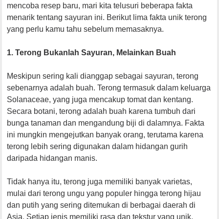
mencoba resep baru, mari kita telusuri beberapa fakta
menarik tentang sayuran ini. Berikut lima fakta unik terong
yang perlu kamu tahu sebelum memasaknya.
1. Terong Bukanlah Sayuran, Melainkan Buah
Meskipun sering kali dianggap sebagai sayuran, terong
sebenarnya adalah buah. Terong termasuk dalam keluarga
Solanaceae, yang juga mencakup tomat dan kentang.
Secara botani, terong adalah buah karena tumbuh dari
bunga tanaman dan mengandung biji di dalamnya. Fakta
ini mungkin mengejutkan banyak orang, terutama karena
terong lebih sering digunakan dalam hidangan gurih
daripada hidangan manis.
Tidak hanya itu, terong juga memiliki banyak varietas,
mulai dari terong ungu yang populer hingga terong hijau
dan putih yang sering ditemukan di berbagai daerah di
Asia. Setiap jenis memiliki rasa dan tekstur yang unik,