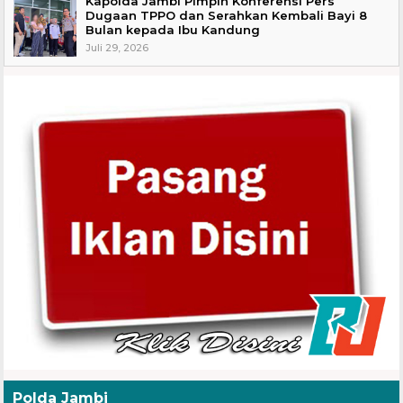
Kapolda Jambi Pimpin Konferensi Pers
Dugaan TPPO dan Serahkan Kembali Bayi 8
Bulan kepada Ibu Kandung
Juli 29, 2026
Polda Jambi