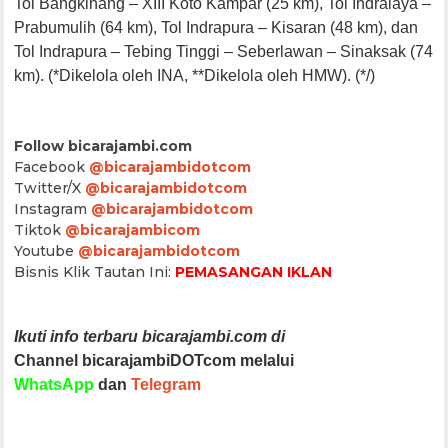
Tol Bangkinang – XIII Koto Kampar (25 km), Tol Indralaya –
Prabumulih (64 km), Tol Indrapura – Kisaran (48 km), dan
Tol Indrapura – Tebing Tinggi – Seberlawan – Sinaksak (74
km). (*Dikelola oleh INA, **Dikelola oleh HMW). (*/)
Follow bicarajambi.com
Facebook
@bicarajambidotcom
Twitter/X
@bicarajambidotcom
Instagram
@bicarajambidotcom
Tiktok
@bicarajambicom
Youtube
@bicarajambidotcom
Bisnis Klik Tautan Ini:
PEMASANGAN IKLAN
Ikuti info terbaru bicarajambi.com di
Channel bicarajambiDOTcom melalui
WhatsApp
dan
Telegram