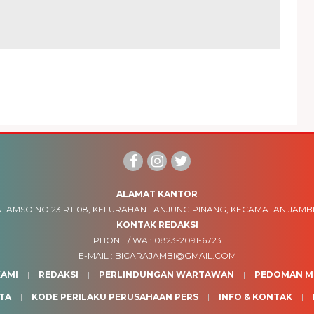
ALAMAT KANTOR
TAMSO NO.23 RT.08, KELURAHAN TANJUNG PINANG, KECAMATAN JAMBI
KONTAK REDAKSI
PHONE / WA :
0823-2091-6723
E-MAIL :
BICARAJAMBI@GMAIL.COM
AMI
REDAKSI
PERLINDUNGAN WARTAWAN
PEDOMAN ME
TA
KODE PERILAKU PERUSAHAAN PERS
INFO & KONTAK