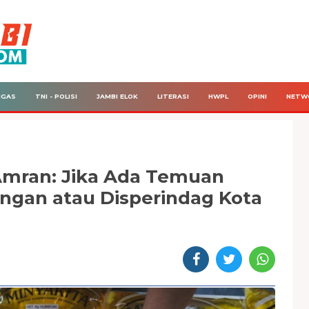
IGAS
TNI - POLISI
JAMBI ELOK
LITERASI
HWPL
OPINI
NETW
Amran: Jika Ada Temuan
ngan atau Disperindag Kota