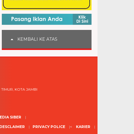
KEMBALI KE ATAS
 TIMUR, KOTA JAMBI
DIA SIBER
DESCLAIMER
PRIVACY POLICE
<
KARIER