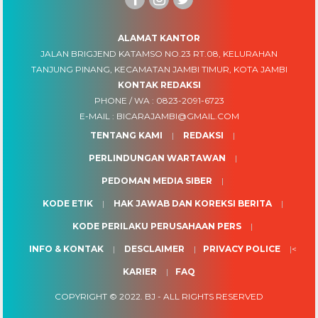
ALAMAT KANTOR
JALAN BRIGJEND KATAMSO NO.23 RT.08, KELURAHAN
TANJUNG PINANG, KECAMATAN JAMBI TIMUR, KOTA JAMBI
KONTAK REDAKSI
PHONE / WA :
0823-2091-6723
E-MAIL :
BICARAJAMBI@GMAIL.COM
TENTANG KAMI
REDAKSI
PERLINDUNGAN WARTAWAN
PEDOMAN MEDIA SIBER
KODE ETIK
HAK JAWAB DAN KOREKSI BERITA
KODE PERILAKU PERUSAHAAN PERS
INFO & KONTAK
DESCLAIMER
PRIVACY POLICE
<
KARIER
FAQ
COPYRIGHT © 2022.
BJ
- ALL RIGHTS RESERVED