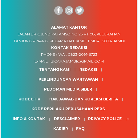
ALAMAT KANTOR
JALAN BRIGJEND KATAMSO NO.23 RT.08, KELURAHAN
TANJUNG PINANG, KECAMATAN JAMBI TIMUR, KOTA JAMBI
KONTAK REDAKSI
PHONE / WA :
0823-2091-6723
E-MAIL :
BICARAJAMBI@GMAIL.COM
TENTANG KAMI
REDAKSI
PERLINDUNGAN WARTAWAN
PEDOMAN MEDIA SIBER
KODE ETIK
HAK JAWAB DAN KOREKSI BERITA
KODE PERILAKU PERUSAHAAN PERS
INFO & KONTAK
DESCLAIMER
PRIVACY POLICE
<
KARIER
FAQ