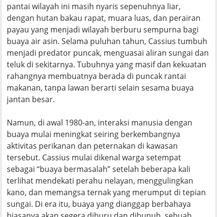
pantai wilayah ini masih nyaris sepenuhnya liar,
dengan hutan bakau rapat, muara luas, dan perairan
payau yang menjadi wilayah berburu sempurna bagi
buaya air asin. Selama puluhan tahun, Cassius tumbuh
menjadi predator puncak, menguasai aliran sungai dan
teluk di sekitarnya. Tubuhnya yang masif dan kekuatan
rahangnya membuatnya berada di puncak rantai
makanan, tanpa lawan berarti selain sesama buaya
jantan besar.
Namun, di awal 1980-an, interaksi manusia dengan
buaya mulai meningkat seiring berkembangnya
aktivitas perikanan dan peternakan di kawasan
tersebut. Cassius mulai dikenal warga setempat
sebagai “buaya bermasalah” setelah beberapa kali
terlihat mendekati perahu nelayan, menggulingkan
kano, dan memangsa ternak yang merumput di tepian
sungai. Di era itu, buaya yang dianggap berbahaya
biasanya akan segera diburu dan dibunuh, sebuah