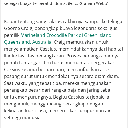
sebagai buaya terberat di dunia. (Foto: Graham Webb)
Kabar tentang sang raksasa akhirnya sampai ke telinga
George Craig, penangkap buaya legendaris sekaligus
pemilik
Marineland Crocodile Park di Green Island,
Queensland, Australia
. Craig memutuskan untuk
menyelamatkan Cassius, memindahkannya dari habitat
liar ke fasilitas penangkaran. Proses penangkapannya
penuh tantangan: tim harus memantau pergerakan
Cassius selama berhari-hari, memanfaatkan arus
pasang-surut untuk mendekatinya secara diam-diam.
Saat waktu yang tepat tiba, mereka menggunakan
perangkap besar dari rangka baja dan jaring tebal
untuk mengurungnya. Begitu Cassius terjebak, ia
mengamuk, mengguncang perangkap dengan
kekuatan luar biasa, memercikkan lumpur dan air
setinggi manusia.