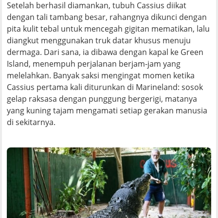
Setelah berhasil diamankan, tubuh Cassius diikat
dengan tali tambang besar, rahangnya dikunci dengan
pita kulit tebal untuk mencegah gigitan mematikan, lalu
diangkut menggunakan truk datar khusus menuju
dermaga. Dari sana, ia dibawa dengan kapal ke Green
Island, menempuh perjalanan berjam-jam yang
melelahkan. Banyak saksi mengingat momen ketika
Cassius pertama kali diturunkan di Marineland: sosok
gelap raksasa dengan punggung bergerigi, matanya
yang kuning tajam mengamati setiap gerakan manusia
di sekitarnya.