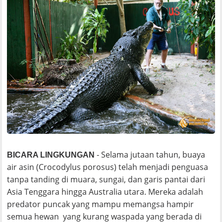
Selama jutaan tahun, buaya
BICARA LINGKUNGAN
-
air asin (
Crocodylus porosus
) telah menjadi penguasa
tanpa tanding di muara, sungai, dan garis pantai dari
Asia Tenggara hingga Australia utara. Mereka adalah
predator puncak yang mampu memangsa hampir
semua hewan yang kurang waspada yang berada di