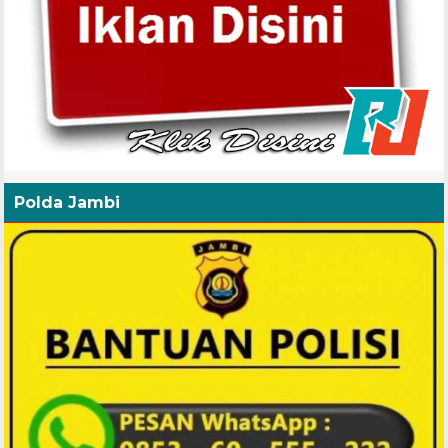
Polda Jambi