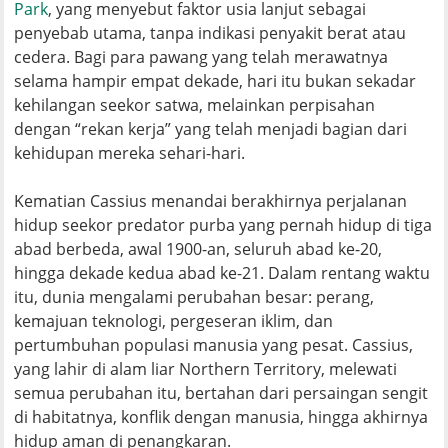
Park
, yang menyebut faktor usia lanjut sebagai
penyebab utama, tanpa indikasi penyakit berat atau
cedera. Bagi para pawang yang telah merawatnya
selama hampir empat dekade, hari itu bukan sekadar
kehilangan seekor satwa, melainkan perpisahan
dengan “rekan kerja” yang telah menjadi bagian dari
kehidupan mereka sehari-hari.
Kematian Cassius menandai berakhirnya perjalanan
hidup seekor predator purba yang pernah hidup di tiga
abad berbeda, awal 1900-an, seluruh abad ke-20,
hingga dekade kedua abad ke-21. Dalam rentang waktu
itu, dunia mengalami perubahan besar: perang,
kemajuan teknologi, pergeseran iklim, dan
pertumbuhan populasi manusia yang pesat. Cassius,
yang lahir di alam liar Northern Territory, melewati
semua perubahan itu, bertahan dari persaingan sengit
di habitatnya, konflik dengan manusia, hingga akhirnya
hidup aman di penangkaran.