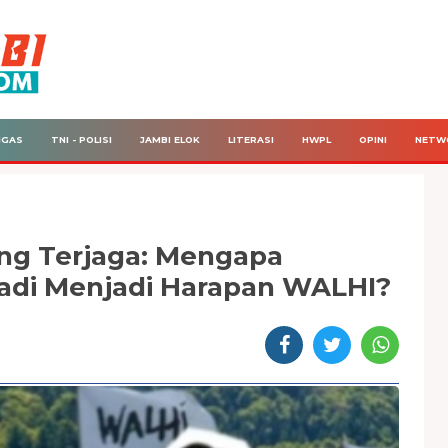
IGAS
TNI - POLISI
JAMBI ELOK
LITERASI
HWPL
OPINI
NETW
ang Terjaga: Mengapa
adi Menjadi Harapan WALHI?