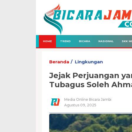
HOME
TREND
BICARA
NASIONAL
SKK M
Beranda
Lingkungan
Jejak Perjuangan y
Tubagus Soleh Ahm
Media Online Bicara Jambi
Agustus 09, 2025