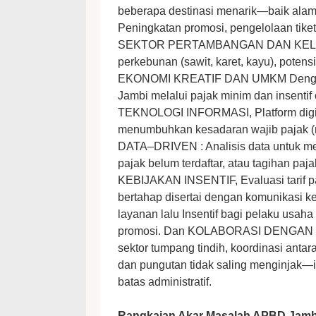
beberapa destinasi menarik—baik alam, 
Peningkatan promosi, pengelolaan tiket
SEKTOR PERTAMBANGAN DAN KELAPA S
perkebunan (sawit, karet, kayu), potensi 
EKONOMI KREATIF DAN UMKM Dengan p
Jambi melalui pajak minim dan insent
TEKNOLOGI INFORMASI, Platform digital
menumbuhkan kesadaran wajib pajak (misa
DATA–DRIVEN : Analisis data untuk mena
pajak belum terdaftar, atau tagihan 
KEBIJAKAN INSENTIF, Evaluasi tarif paj
bertahap disertai dengan komunikasi 
layanan lalu Insentif bagi pelaku usaha 
promosi. Dan KOLABORASI DENGAN
sektor tumpang tindih, koordinasi anta
dan pungutan tidak saling menginjak—i
batas administratif.
Rangkaian Akar Masalah APBD Jamb