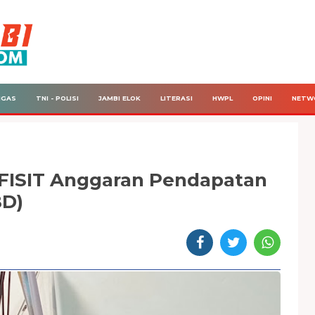
IGAS
TNI - POLISI
JAMBI ELOK
LITERASI
HWPL
OPINI
NETW
FISIT Anggaran Pendapatan
BD)