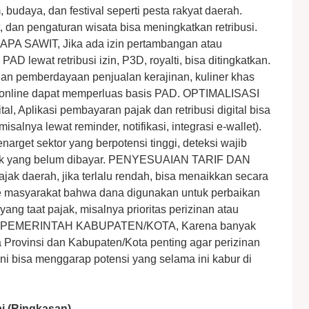
budaya, dan festival seperti pesta rakyat daerah.
, dan pengaturan wisata bisa meningkatkan retribusi.
AWIT, Jika ada izin pertambangan atau
PAD lewat retribusi izin, P3D, royalti, bisa ditingkatkan.
emberdayaan penjualan kerajinan, kuliner khas
if online dapat memperluas basis PAD. OPTIMALISASI
, Aplikasi pembayaran pajak dan retribusi digital bisa
lnya lewat reminder, notifikasi, integrasi e-wallet).
rget sektor yang berpotensi tinggi, deteksi wajib
pajak yang belum dibayar. PENYESUAIAN TARIF DAN
ak daerah, jika terlalu rendah, bisa menaikkan secara
ke masyarakat bahwa dana digunakan untuk perbaikan
yang taat pajak, misalnya prioritas perizinan atau
 PEMERINTAH KABUPATEN/KOTA, Karena banyak
ra Provinsi dan Kabupaten/Kota penting agar perizinan
ni bisa menggarap potensi yang selama ini kabur di
i (Ringkasan)