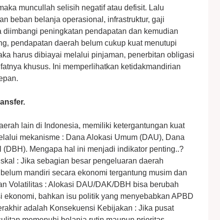
aka muncullah selisih negatif atau defisit. Lalu
n beban belanja operasional, infrastruktur, gaji
a diimbangi peningkatan pendapatan dan kemudian
ang, pendapatan daerah belum cukup kuat menutupi
aka harus dibiayai melalui pinjaman, penerbitan obligasi
fatnya khusus. Ini memperlihatkan ketidakmandirian
depan.
ansfer.
rah lain di Indonesia, memiliki ketergantungan kuat
melalui mekanisme : Dana Alokasi Umum (DAU), Dana
(DBH). Mengapa hal ini menjadi indikator penting..?
iskal : Jika sebagian besar pengeluaran daerah
h belum mandiri secara ekonomi tergantung musim dan
an Volatilitas : Alokasi DAU/DAK/DBH bisa berubah
si ekonomi, bahkan isu politik yang menyebabkan APBD
erakhir adalah ⁠Konsekuensi Kebijakan : Jika pusat
litan memenuhi belanja rutin maupun prioritas