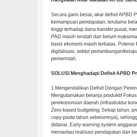
Secara garis besar, akar defisit APBD P
kemampuan pendapatan, terutama belanja
tinggi terhadap dana transfer pusat, m
⁠PAD masih rendah dan belum maksimal, 
basis ekonomi masih terbatas. ⁠Potensi
digitalisasi, sektor pertambangan/kelapa
pemerintah.
SOLUSI Menghadapi Defisit APBD Pr
1.⁠Mengendalikan Defisit Dengan Pere
Mengutamakan belanja produktif Foku
perekonomian daerah (infrastruktur k
Zero-based budgeting; Setiap tahun, pr
copy-paste tahun sebelumnya), sehing
didanai. Early warning system anggar
memantau realisasi pendapatan dan bela