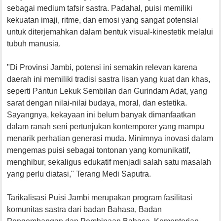
sebagai
medium tafsir sastra.
Padahal
,
puisi
memiliki
kekuatan
imaji
,
ritme
, dan
emosi
yang sangat
potensial
untuk
diterjemahkan
dalam
bentuk
visual-
kinestetik
melalui
tubuh
manusia
.
"Di
Provinsi
Jambi,
potensi
ini
semakin
relevan
karena
daerah
ini
memiliki
tradisi
sastra
lisan
yang
kuat
dan
khas
,
seperti
Pantun
Lekuk
Sembilan dan
Gurindam
Adat, yang
sarat
dengan
nilai-nilai
budaya
, moral, dan
estetika
.
Sayangnya
,
kekayaan
ini
belum
banyak
dimanfaatkan
dalam
ranah
seni
pertunjukan
kontemporer
yang
mampu
menarik
perhatian
generasi
muda
.
Minimnya
inovasi
dalam
mengemas
puisi
sebagai
tontonan
yang
komunikatif
,
menghibur
,
sekaligus
edukatif
menjadi
salah
satu
masalah
yang
perlu
diatasi
,"
Terang
Medi
Saputra
.
Tarikalisasi
Puisi
Jambi
merupakan
program
fasilitasi
komunitas
sastra
dari
badan Bahasa, Badan