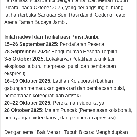
Tarikalisasi
Puisi
Jambi
dengan
tema
"Bait
Menari
Tubuh
Bicara
" pada
Oktober
2025, yang
berlangsung
di
ruang
latihan
terbuka
Sanggar
Seni
Rasi
dan di Gedung
Teater
Arena Taman
Budaya
Jambi.
Inilah
jadwal
dari
Tarikalisasi
Puisi
Jambi:
15
–
26
September
2025
:
Pendaftaran
Peserta
28 September 2025:
Pengumuman
Peserta
Terpilih
3-5
Oktober
2025:
Lokakarya
(
Pelatihan
teknik
tari,
eksplorasi
tubuh
,
interpretasi
puisi
, dan
pembacaan
ekspresif
)
1
6–
1
9
Oktober
2025:
Latihan
Kolaborasi
(Latihan
gabungan
memadukan
gerak
tari dan
pembacaan
puisi
,
pemantapan
koreografi
dan
artistik
)
20
–
22
Oktober
202
5:
Perekaman
video
karya
.
2
8
Oktober
2025:
Malam
Puncak
(
Pementasan
kolaboratif
,
penayangan
video
karya
, dan
pemberian
apresiasi
)
Dengan
tema
"Bait
Menari
,
Tubuh
Bicara
:
Menghidupkan