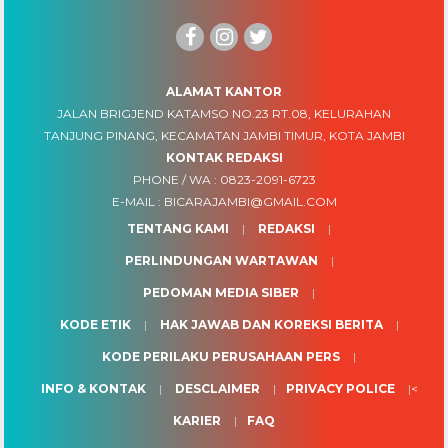
ALAMAT KANTOR
JALAN BRIGJEND KATAMSO NO.23 RT.08, KELURAHAN
TANJUNG PINANG, KECAMATAN JAMBI TIMUR, KOTA JAMBI
KONTAK REDAKSI
PHONE / WA :
0823-2091-6723
E-MAIL :
BICARAJAMBI@GMAIL.COM
TENTANG KAMI
REDAKSI
PERLINDUNGAN WARTAWAN
PEDOMAN MEDIA SIBER
KODE ETIK
HAK JAWAB DAN KOREKSI BERITA
KODE PERILAKU PERUSAHAAN PERS
INFO & KONTAK
DESCLAIMER
PRIVACY POLICE
<
KARIER
FAQ