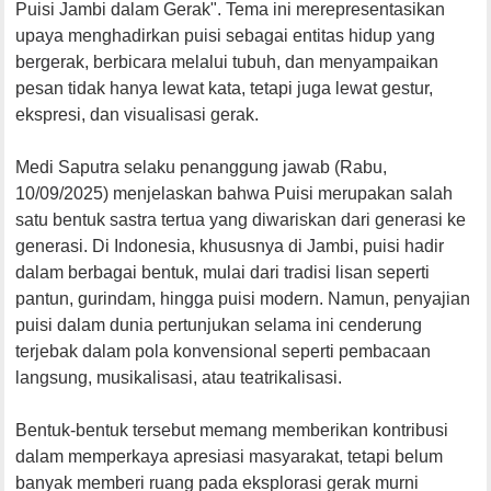
Puisi
Jambi
dalam
Gerak
".
Tema
ini
merepresentasikan
upaya
menghadirkan
puisi
sebagai
entitas
hidup
yang
bergerak
,
berbicara
melalui
tubuh
, dan
menyampaikan
pesan
tidak
hanya
lewat
kata,
tetapi
juga
lewat
gestur
,
ekspresi
, dan
visualisasi
gerak
.
Medi
Saputra
selaku
penanggung
jawab
(Rabu,
10/09/2025)
menjelaskan
bahwa
Puisi
merupakan
salah
satu
bentuk
sastra
tertua
yang
diwariskan
dari
generasi
ke
generasi
. Di Indonesia,
khususnya
di Jambi,
puisi
hadir
dalam
berbagai
bentuk
,
mulai
dari
tradisi
lisan
seperti
pantun,
gurindam
,
hingga
puisi
modern.
Namun
,
penyajian
puisi
dalam
dunia
pertunjukan
selama
ini
cenderung
terjebak
dalam
pola
konvensional
seperti
pembacaan
langsung
,
musikalisasi
,
atau
teatrikalisasi
.
Bentuk-bentuk
tersebut
memang
memberikan
kontribusi
dalam
memperkaya
apresiasi
masyarakat
,
tetapi
belum
banyak
memberi
ruang
pada
eksplorasi
gerak
murni