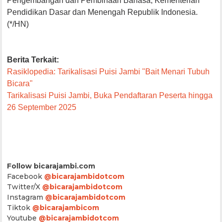
Pengembangan
dan
Pembinaan
Bahasa, Kementerian
Pendidikan Dasar dan
Menengah
Republik
Indonesia.
(*/HN)
Berita
Terkait
:
Rasiklopedia
:
Tarikalisasi
Puisi
Jambi "Bait
Menari
Tubuh
Bicara
"
Tarikalisasi
Puisi
Jambi, Buka
Pendaftaran
Peserta
hingga
26 September 2025
Follow bicarajambi.com
Facebook
@bicarajambidotcom
Twitter/X
@bicarajambidotcom
Instagram
@bicarajambidotcom
Tiktok
@bicarajambicom
Youtube
@bicarajambidotcom