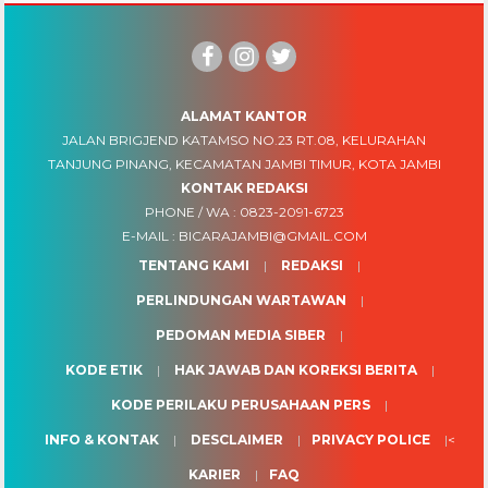
ALAMAT KANTOR
JALAN BRIGJEND KATAMSO NO.23 RT.08, KELURAHAN
TANJUNG PINANG, KECAMATAN JAMBI TIMUR, KOTA JAMBI
KONTAK REDAKSI
PHONE / WA :
0823-2091-6723
E-MAIL :
BICARAJAMBI@GMAIL.COM
TENTANG KAMI
REDAKSI
PERLINDUNGAN WARTAWAN
PEDOMAN MEDIA SIBER
KODE ETIK
HAK JAWAB DAN KOREKSI BERITA
KODE PERILAKU PERUSAHAAN PERS
INFO & KONTAK
DESCLAIMER
PRIVACY POLICE
<
KARIER
FAQ