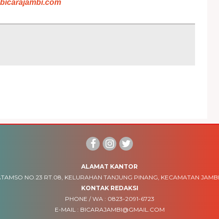
bicarajambi.com
ALAMAT KANTOR
TAMSO NO.23 RT.08, KELURAHAN TANJUNG PINANG, KECAMATAN JAMBI
KONTAK REDAKSI
PHONE / WA :
0823-2091-6723
E-MAIL :
BICARAJAMBI@GMAIL.COM