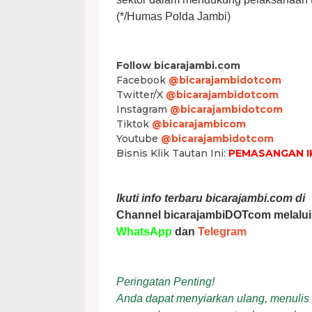
(*/Humas Polda Jambi)
Follow bicarajambi.com
Facebook
@bicarajambidotcom
Twitter/X
@bicarajambidotcom
Instagram
@bicarajambidotcom
Tiktok
@bicarajambicom
Youtube
@bicarajambidotcom
Bisnis Klik Tautan Ini:
PEMASANGAN I
Ikuti info terbaru bicarajambi.com di
Channel bicarajambiDOTcom melalui
WhatsApp
dan
Telegram
Peringatan Penting!
Anda dapat menyiarkan ulang, menulis ul