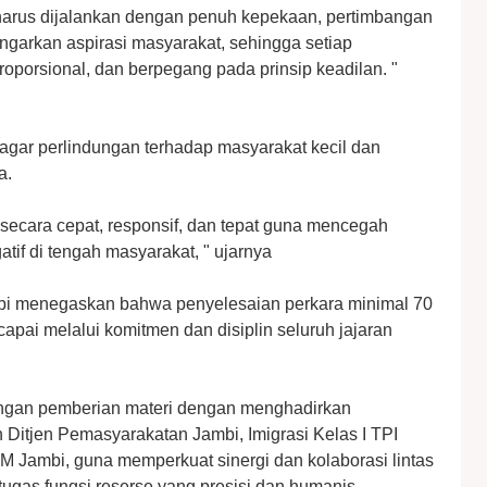
 harus dijalankan dengan penuh kepekaan, pertimbangan
arkan aspirasi masyarakat, sehingga setiap
proporsional, dan berpegang pada prinsip keadilan. "
agar perlindungan terhadap masyarakat kecil dan
ma.
secara cepat, responsif, dan tepat guna mencegah
atif di tengah masyarakat, " ujarnya
mbi menegaskan bahwa penyelesaian perkara minimal 70
apai melalui komitmen dan disiplin seluruh jajaran
engan pemberian materi dengan menghadirkan
 Ditjen Pemasyarakatan Jambi, Imigrasi Kelas I TPI
M Jambi, guna memperkuat sinergi dan kolaborasi lintas
gas fungsi reserse yang presisi dan humanis.