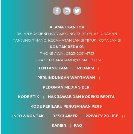
ALAMAT KANTOR
JALAN BRIGJEND KATAMSO NO.23 RT.08, KELURAHAN
TANJUNG PINANG, KECAMATAN JAMBI TIMUR, KOTA JAMBI
KONTAK REDAKSI
PHONE / WA :
0823-2091-6723
E-MAIL :
BICARAJAMBI@GMAIL.COM
TENTANG KAMI
REDAKSI
PERLINDUNGAN WARTAWAN
PEDOMAN MEDIA SIBER
KODE ETIK
HAK JAWAB DAN KOREKSI BERITA
KODE PERILAKU PERUSAHAAN PERS
INFO & KONTAK
DESCLAIMER
PRIVACY POLICE
<
KARIER
FAQ