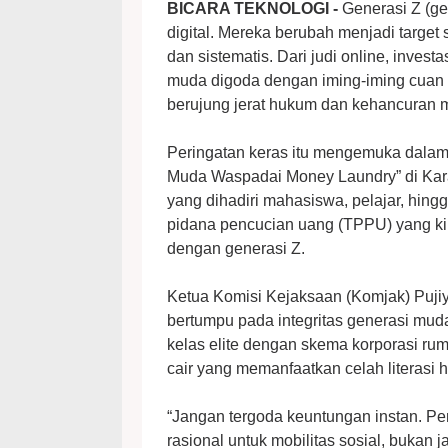
BICARA TEKNOLOGI -
Generasi Z (ge
digital. Mereka berubah menjadi target 
dan sistematis. Dari judi online, investa
muda digoda dengan iming-iming cuan a
berujung jerat hukum dan kehancuran 
Peringatan keras itu mengemuka dalam
Muda Waspadai Money Laundry” di Kara
yang dihadiri mahasiswa, pelajar, hin
pidana pencucian uang (TPPU) yang kin
dengan generasi Z.
Ketua Komisi Kejaksaan (Komjak) Puj
bertumpu pada integritas generasi mud
kelas elite dengan skema korporasi rum
cair yang memanfaatkan celah literas
“Jangan tergoda keuntungan instan. Pen
rasional untuk mobilitas sosial, bukan ja