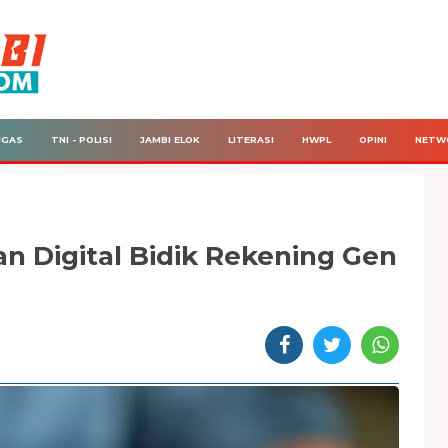
IGAS
TNI - POLISI
JAMBI ELOK
LITERASI
HWPL
OPINI
NETW
n Digital Bidik Rekening Gen