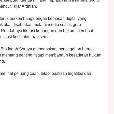
jara dan denda miliaran rupiah. Hanya karena tergiur
ancur,” ujar Ardhian.
i terus berkembang dengan kemasan digital yang
k akal disebarkan melalui media sosial, grup
n. Rendahnya literasi keuangan dan hukum membuat
m ilusi kesejahteraan semu.
 Era Indah Soraya menegaskan, pencegahan harus
um memang penting, tetapi membangun kesadaran hukum
ng.
elihat peluang cuan, tetapi pastikan legalitas dan