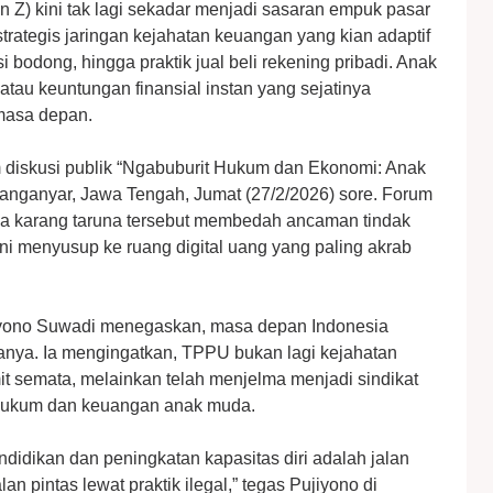
n Z) kini tak lagi sekadar menjadi sasaran empuk pasar
strategis jaringan kejahatan keuangan yang kian adaptif
si bodong, hingga praktik jual beli rekening pribadi. Anak
tau keuntungan finansial instan yang sejatinya
masa depan.
 diskusi publik “Ngabuburit Hukum dan Ekonomi: Anak
nganyar, Jawa Tengah, Jumat (27/2/2026) sore. Forum
gga karang taruna tersebut membedah ancaman tindak
i menyusup ke ruang digital uang yang paling akrab
iyono Suwadi menegaskan, masa depan Indonesia
anya. Ia mengingatkan, TPPU bukan lagi kejahatan
it semata, melainkan telah menjelma menjadi sindikat
i hukum dan keuangan anak muda.
didikan dan peningkatan kapasitas diri adalah jalan
lan pintas lewat praktik ilegal,” tegas Pujiyono di