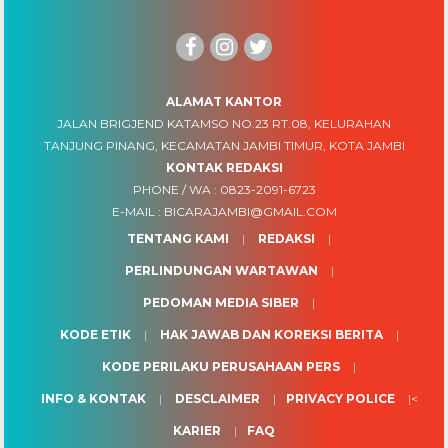
ALAMAT KANTOR
JALAN BRIGJEND KATAMSO NO.23 RT.08, KELURAHAN
TANJUNG PINANG, KECAMATAN JAMBI TIMUR, KOTA JAMBI
KONTAK REDAKSI
PHONE / WA :
0823-2091-6723
E-MAIL :
BICARAJAMBI@GMAIL.COM
TENTANG KAMI
REDAKSI
PERLINDUNGAN WARTAWAN
PEDOMAN MEDIA SIBER
KODE ETIK
HAK JAWAB DAN KOREKSI BERITA
KODE PERILAKU PERUSAHAAN PERS
INFO & KONTAK
DESCLAIMER
PRIVACY POLICE
<
KARIER
FAQ