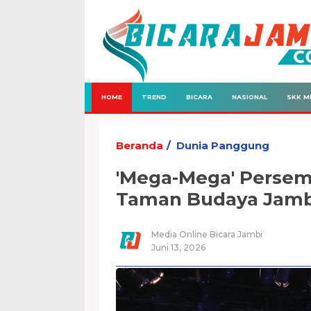
HOME
TREND
BICARA
NASIONAL
SKK M
Beranda
Dunia Panggung
'Mega-Mega' Persem
Taman Budaya Jamb
Media Online Bicara Jambi
Juni 13, 2026