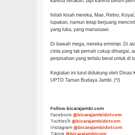
karena serakah, tapi karena belum pe
Inilah kisah mereka, Mae, Retno, Koya
lupakan, namun tetap berjuang mencint
yang luka, yang manusiawi.
Di bawah mega, mereka ermimpi. Di ata
cinta yang tak pernah cukup dihargai, 
perpisahan yang terlalu berat untuk di 
Kegiatan ini turut didukung oleh Dinas
UPTD Taman Budaya Jambi. (*/)
Follow bicarajambi.com
Facebook
@bicarajambidotcom
Twitter/X
@bicarajambidotcom
Instagram
@bicarajambidotcom
Tiktok
@bicarajambicom