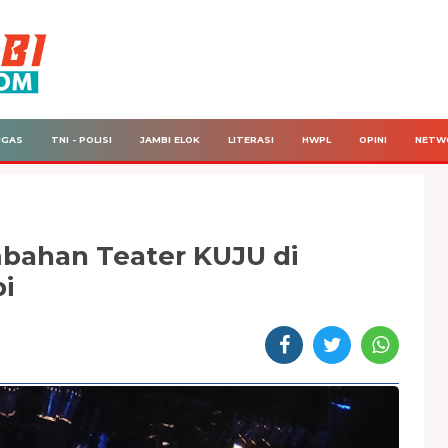
IGAS
TNI - POLISI
JAMBI ELOK
LITERASI
HWPL
OPINI
NETW
bahan Teater KUJU di
i