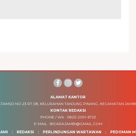
ALAMAT KANTOR
TAMSO NO.23 RT.08, KELURAHAN TANJUNG PINANG, KECAMATAN JAMBI
KONTAK REDAKSI
PHONE / WA :
0823-2091-6723
E-MAIL :
BICARAJAMBI@GMAIL.COM
AMI
REDAKSI
PERLINDUNGAN WARTAWAN
PEDOMAN ME