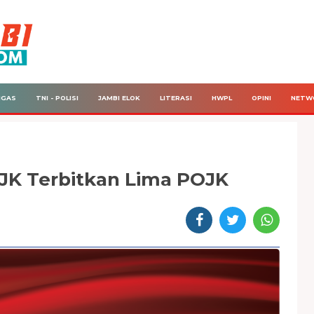
IGAS
TNI - POLISI
JAMBI ELOK
LITERASI
HWPL
OPINI
NETW
OJK Terbitkan Lima POJK