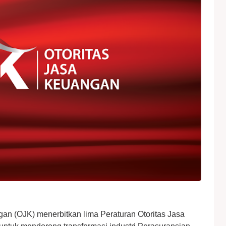
gan (OJK) menerbitkan lima Peraturan Otoritas Jasa