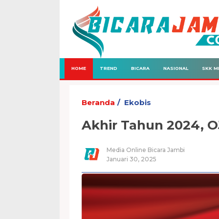
HOME
TREND
BICARA
NASIONAL
SKK M
Beranda
Ekobis
Akhir Tahun 2024, 
Media Online Bicara Jambi
Januari 30, 2025