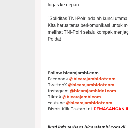
tugas ke depan.
"Soliditas TNI-Polri adalah kunci uta
Kita harus terus berkomunikasi untuk
melihat TNI-Polri selalu kompak menj
Polda)
Follow bicarajambi.com
Facebook
@bicarajambidotcom
Twitter/X
@bicarajambidotcom
Instagram
@bicarajambidotcom
Tiktok
@bicarajambicom
Youtube
@bicarajambidotcom
Bisnis Klik Tautan Ini:
PEMASANGAN I
Ikuti info terbaru bicarajambi.com di