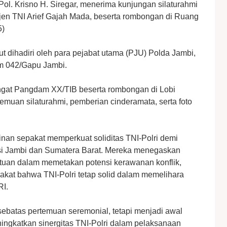
Pol. Krisno H. Siregar, menerima kunjungan silaturahmi
n TNI Arief Gajah Mada, beserta rombongan di Ruang
5)
t dihadiri oleh para pejabat utama (PJU) Polda Jambi,
m 042/Gapu Jambi.
gat Pangdam XX/TIB beserta rombongan di Lobi
emuan silaturahmi, pemberian cinderamata, serta foto
nan sepakat memperkuat soliditas TNI-Polri demi
nsi Jambi dan Sumatera Barat. Mereka menegaskan
satuan dalam memetakan potensi kerawanan konflik,
kat bahwa TNI-Polri tetap solid dalam memelihara
I.
 sebatas pertemuan seremonial, tetapi menjadi awal
ngkatkan sinergitas TNI-Polri dalam pelaksanaan