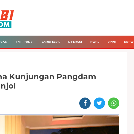
IGAS
TNI - POLISI
JAMBI ELOK
LITERASI
HWPL
OPINI
NETW
ima Kunjungan Pangdam
njol